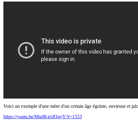
Voici un exemple d'une mère d'un certain âge égoïste, envieuse et jalou
https://youtu.be/MudKgxfQayY?t=1553