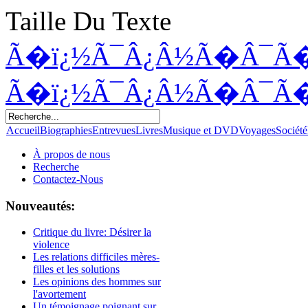
Taille Du Texte
Ã�ï¿½Ã¯Â¿Â½Ã�Â¯Ã
Ã�ï¿½Ã¯Â¿Â½Ã�Â¯Ã
Accueil
Biographies
Entrevues
Livres
Musique et DVD
Voyages
Société
À propos de nous
Recherche
Contactez-Nous
Nouveautés:
Critique du livre: Désirer la
violence
Les relations difficiles mères-
filles et les solutions
Les opinions des hommes sur
l'avortement
Un témoignage poignant sur