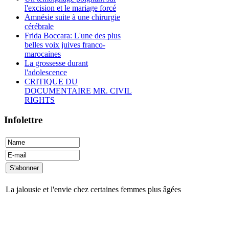
l'excision et le mariage forcé
Amnésie suite à une chirurgie
cérébrale
Frida Boccara: L'une des plus
belles voix juives franco-
marocaines
La grossesse durant
l'adolescence
CRITIQUE DU
DOCUMENTAIRE MR. CIVIL
RIGHTS
Infolettre
La jalousie et l'envie chez certaines femmes plus âgées