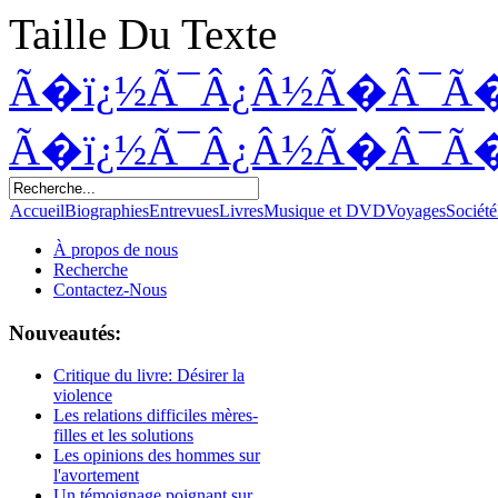
Taille Du Texte
Ã�ï¿½Ã¯Â¿Â½Ã�Â¯Ã
Ã�ï¿½Ã¯Â¿Â½Ã�Â¯Ã
Accueil
Biographies
Entrevues
Livres
Musique et DVD
Voyages
Société
À propos de nous
Recherche
Contactez-Nous
Nouveautés:
Critique du livre: Désirer la
violence
Les relations difficiles mères-
filles et les solutions
Les opinions des hommes sur
l'avortement
Un témoignage poignant sur