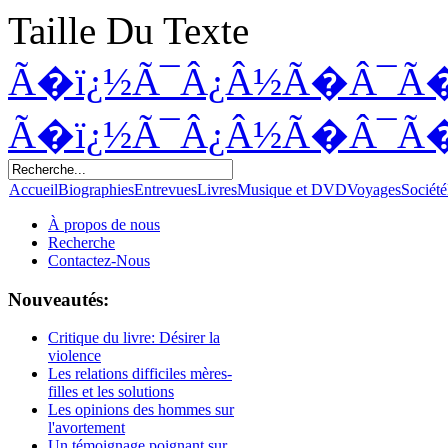
Taille Du Texte
Ã�ï¿½Ã¯Â¿Â½Ã�Â¯Ã
Ã�ï¿½Ã¯Â¿Â½Ã�Â¯Ã
Accueil
Biographies
Entrevues
Livres
Musique et DVD
Voyages
Société
À propos de nous
Recherche
Contactez-Nous
Nouveautés:
Critique du livre: Désirer la
violence
Les relations difficiles mères-
filles et les solutions
Les opinions des hommes sur
l'avortement
Un témoignage poignant sur