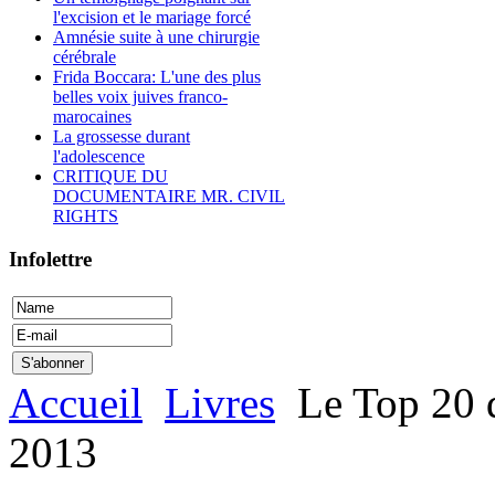
l'excision et le mariage forcé
Amnésie suite à une chirurgie
cérébrale
Frida Boccara: L'une des plus
belles voix juives franco-
marocaines
La grossesse durant
l'adolescence
CRITIQUE DU
DOCUMENTAIRE MR. CIVIL
RIGHTS
Infolettre
Accueil
Livres
Le Top 20 d
2013